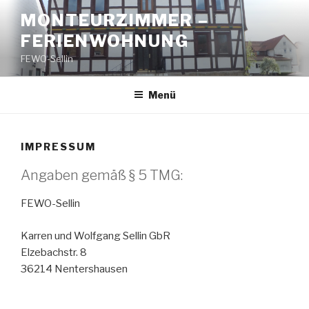
Zum
MONTEURZIMMER –
Inhalt
FERIENWOHNUNG
springen
FEWO-Sellin
Menü
IMPRESSUM
Angaben gemäß § 5 TMG:
FEWO-Sellin
Karren und Wolfgang Sellin GbR
Elzebachstr. 8
36214 Nentershausen